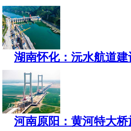
湖南怀化：沅水航道建
河南原阳：黄河特大桥