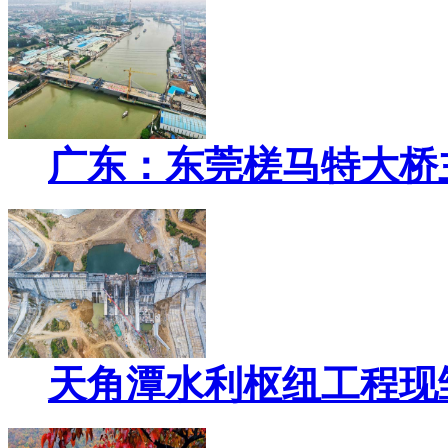
广东：东莞槎马特大桥
天角潭水利枢纽工程现