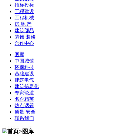
招标投标
工程建设
工程机械
房 地 产
建筑部品
装饰·装修
合作中心
图库
中国城镇
环保科技
基础建设
建筑电气
建筑信息化
专家论道
名企精英
热点话题
质量·安全
联系我们
首页>图库