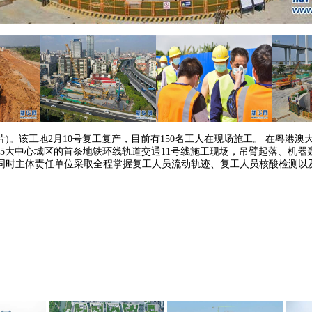
)。该工地2月10号复工复产，目前有150名工人在现场施工。 在粤港
州5大中心城区的首条地铁环线轨道交通11号线施工现场，吊臂起落、机
同时主体责任单位采取全程掌握复工人员流动轨迹、复工人员核酸检测以